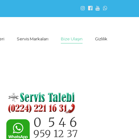
eri
Servis Markaları
Bize Ulaşın
Gizlilik
0 5 4 6
959 12 37