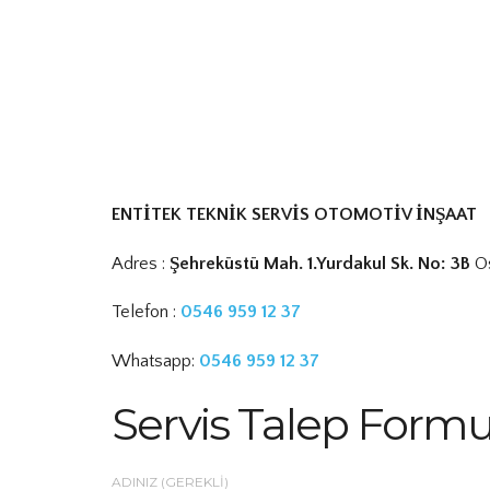
ENTİTEK TEKNİK SERVİS OTOMOTİV İNŞAAT
Adres :
Şehreküstü Mah. 1.Yurdakul Sk. No: 3B
Os
Telefon :
0546 959 12 37
Whatsapp:
0546 959 12 37
Servis Talep Form
ADINIZ (GEREKLI)