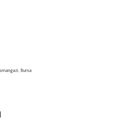
mangazi, Bursa
u